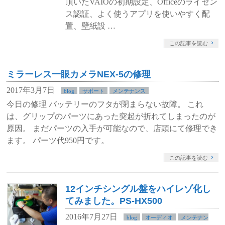
頂いたVAIOの初期設定、Officeのライセン
ス認証、よく使うアプリを使いやすく配
置、壁紙設 …
この記事を読む
ミラーレス一眼カメラNEX-5の修理
2017年3月7日
blog
サポート
メンテナンス
今日の修理 バッテリーのフタが閉まらない故障。 これ
は、グリップのパーツにあった突起が折れてしまったのが
原因。 まだパーツの入手が可能なので、店頭にて修理でき
ます。 パーツ代950円です。
この記事を読む
12インチシングル盤をハイレゾ化し
てみました。PS-HX500
2016年7月27日
blog
オーディオ
メンテナン