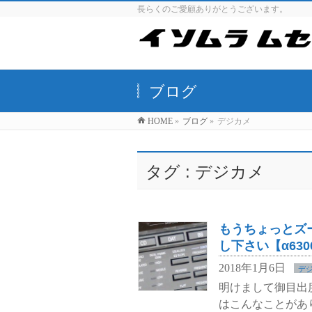
長らくのご愛顧ありがとうございます。
ブログ
HOME
»
ブログ
»
デジカメ
タグ : デジカメ
もうちょっとズ
し下さい【α6300
2018年1月6日
デ
明けまして御目出
はこんなことがあり