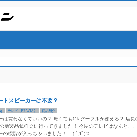
ートスピーカーは不要？
og
テレビ【BRAVIA】
商品紹介
ーは買わなくていいの？ 無くてもOKグーグルが使える？ 店長
ーの新製品勉強会に行ってきました！ 今度のテレビはなんと、
の機能が入っちゃいました！！ ( ﾟДﾟ)ス …