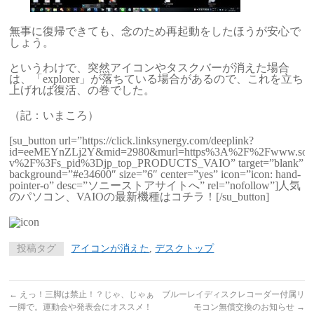
無事に復帰できても、念のため再起動をしたほうが安心で
しょう。
というわけで、突然アイコンやタスクバーが消えた場合
は、「explorer」が落ちている場合があるので、これを立ち
上げれば復活、の巻でした。
（記：いまころ）
[su_button url=”https://click.linksynergy.com/deeplink?
id=eeMEYnZLj2Y&mid=2980&murl=https%3A%2F%2Fwww.sony
v%2F%3Fs_pid%3Djp_top_PRODUCTS_VAIO” target=”blank”
background=”#e34600″ size=”6″ center=”yes” icon=”icon: hand-
pointer-o” desc=”ソニーストアサイトへ” rel=”nofollow”]人気
のパソコン、VAIOの最新機種はコチラ！[/su_button]
投稿タグ
アイコンが消えた
,
デスクトップ
←
えっ！三脚は禁止！？じゃ、じゃぁ
ブルーレイディスクレコーダー付属リ
一脚で。運動会や発表会にオススメ！
モコン無償交換のお知らせ
→