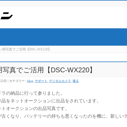
用写真でご活用【DSC-WX220】
真でご活用【DSC-WX220】
月22日
カテゴリー :
blog
,
サポート
,
デジタルカメラ
,
撮る
メラの納品に行って参りました。
作品をネットオークションに出品をされています。
ットオークションの出品写真です。
が古くなり、バッテリーの持ちも悪くなったのを機に、新しい