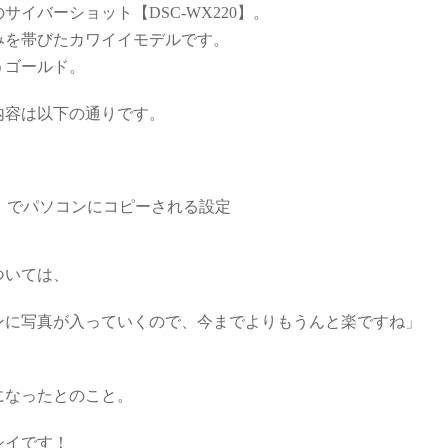
イバーショット【DSC-WX220】。
みを帯びたカワイイモデルです。
うゴールド。
内容は以下の通りです。
i）でパソコンにコピーされる設定
ついては、
ンに写真が入っていくので、今までよりもうんと楽ですね」
になったとのこと。
シイです！