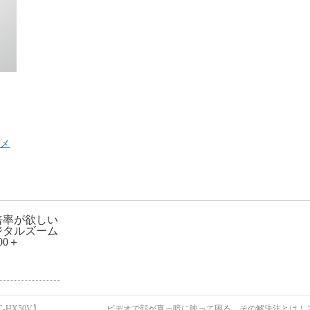
メ
倍率が欲しい
ジタルズーム
00＋
HX50V】
ビデオで顔が真っ暗に映って困る。その解決法とは！