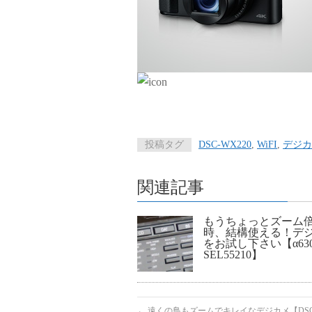
投稿タグ
DSC-WX220
,
WiFI
,
デジカ
関連記事
もうちょっとズーム
時、結構使える！デ
をお試し下さい【α63
SEL55210】
←
遠くの鳥もズームでキレイなデジカメ【DSC-