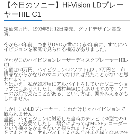
【今日のソニー】Hi-Vision LDプレー
ヤーHIL-C1
定価60万円。1993年5月12日発売。グッドデザイン賞受
賞。
今から23年前、つまりDVDが世に出る3年前に、すでにハ
イビジョンを家庭で見られる機器がありました。
それがこのハイビジョンレーザーディスクプレーヤーHIL-
C1。
定価は60万円、ハイビジョンLDソフトは2，3万円と、市
販品ながらかなりのマニアでなければ見たことがないと思
われます。
とはいえ、私が20才頃にアルバイトをしていたソニーショ
ップにもありましたし、磯村無線にもありますので、ソニ
ーのお店で見たことがある、という方は、案外みえるかも
しれません。
しかしこのLDプレーヤー、これだけじゃハイビジョンで
観られません。
当然、ハイビジョンに対応した当時のテレビ（36型で230
万円）が必要でしたし、場合によってはMUSEデコーダー
という機器をかまさないと観られませんでした。
とてもとても、アルバイトくんの私には手の届く商品では