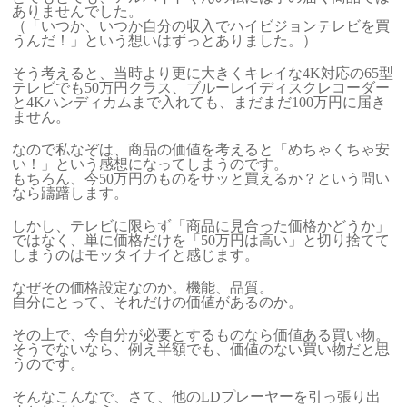
ありませんでした。
（「いつか、いつか自分の収入でハイビジョンテレビを買
うんだ！」という想いはずっとありました。）
そう考えると、当時より更に大きくキレイな4K対応の65型
テレビでも50万円クラス、ブルーレイディスクレコーダー
と4Kハンディカムまで入れても、まだまだ100万円に届き
ません。
なので私なぞは、商品の価値を考えると「めちゃくちゃ安
い！」という感想になってしまうのです。
もちろん、今50万円のものをサッと買えるか？という問い
なら躊躇します。
しかし、テレビに限らず「商品に見合った価格かどうか」
ではなく、単に価格だけを「50万円は高い」と切り捨てて
しまうのはモッタイナイと感じます。
なぜその価格設定なのか。機能、品質。
自分にとって、それだけの価値があるのか。
その上で、今自分が必要とするものなら価値ある買い物。
そうでないなら、例え半額でも、価値のない買い物だと思
うのです。
そんなこんなで、さて、他のLDプレーヤーを引っ張り出