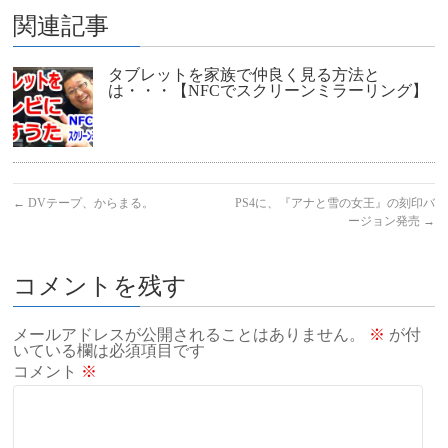
関連記事
タブレットを家族で仲良く見る方法と
は・・・【NFCでスクリーンミラーリング】
←
DVテープ、からまる。
PS4に、『アナと雪の女王』の刻印バ
ージョン発売
→
コメントを残す
メールアドレスが公開されることはありません。
※
が付
いている欄は必須項目です
コメント
※