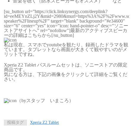
音楽を聴く（防水スピーカーもオススメ） など
[su_button url=”https://click.linksynergy.com/deeplink?
id=eeMEYnZLj2Y&mid=2980&murl=https%3A%2F%2Fwww.sony.
speaker%2Flineup%2F” target=”blank” background=”#e34600″
size=”6″ center=”yes” icon=”icon: hand-pointer-o” desc=”ソニー
ストアサイトへ” rel=”nofollow”]最新のアクティブスピーカ
ーの詳細はこちらから[/su_button]
私は現在、スマホでyoutubeを観たり、録画したドラマを観
ています。タブレットなら画面が大きくて観やすいのがメ
リットですね。
Xperia Z2 Tablet バスルームセットは、ソニーストアの限定
商品です。
気になる方は、下記の画像をクリックして詳細をご覧くだ
さい。
（byスタッフ いまころ）
投稿タグ
Xperia Z2 Tablet