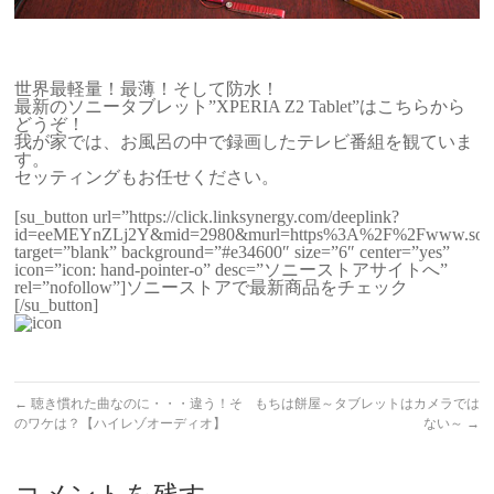
世界最軽量！最薄！そして防水！
最新のソニータブレット”XPERIA Z2 Tablet”はこちらから
どうぞ！
我が家では、お風呂の中で録画したテレビ番組を観ていま
す。
セッティングもお任せください。
[su_button url=”https://click.linksynergy.com/deeplink?
id=eeMEYnZLj2Y&mid=2980&murl=https%3A%2F%2Fwww.sony
target=”blank” background=”#e34600″ size=”6″ center=”yes”
icon=”icon: hand-pointer-o” desc=”ソニーストアサイトへ”
rel=”nofollow”]ソニーストアで最新商品をチェック
[/su_button]
←
聴き慣れた曲なのに・・・違う！そ
もちは餅屋～タブレットはカメラでは
のワケは？【ハイレゾオーディオ】
ない～
→