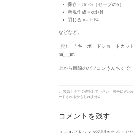
保存＝ctrl+S（セーブのS）
新規作成＝ctrl+N
閉じる＝alt+F4
などなど。
ぜひ、「キーボードショートカッ
m(_ _)m
上から目線のパソコンうんちくで
←
緊急！今すぐ確認して下さい！勝手にWindo
ードされるかもしれません
コメントを残す
メールアドレスが公開されること