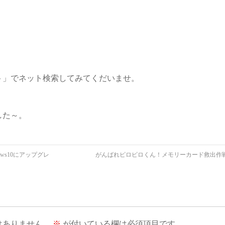
ト」でネット検索してみてくだいませ。
した～。
ws10にアップグレ
がんばれピロピロくん！メモリーカード救出作
はありません。
※
が付いている欄は必須項目です