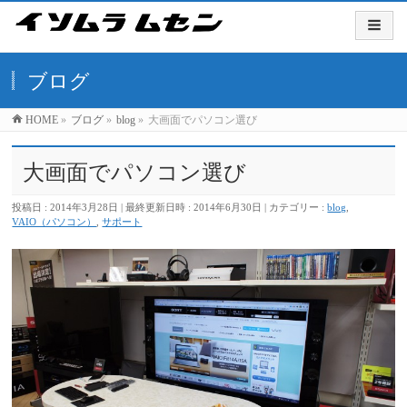
ブログ
HOME
»
ブログ
»
blog
»
大画面でパソコン選び
大画面でパソコン選び
投稿日 : 2014年3月28日
最終更新日時 : 2014年6月30日
カテゴリー :
blog
,
VAIO（パソコン）
,
サポート