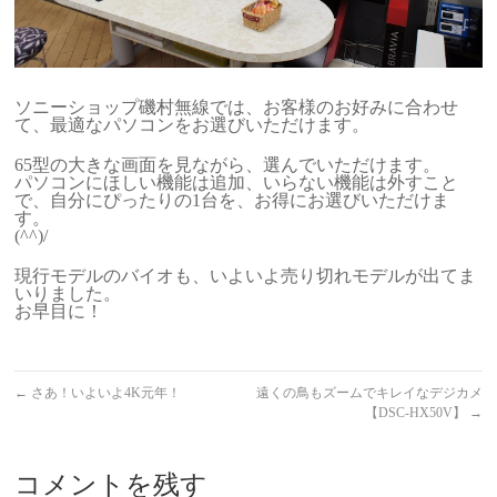
ソニーショップ磯村無線では、お客様のお好みに合わせ
て、最適なパソコンをお選びいただけます。
65型の大きな画面を見ながら、選んでいただけます。
パソコンにほしい機能は追加、いらない機能は外すこと
で、自分にぴったりの1台を、お得にお選びいただけま
す。
(^^)/
現行モデルのバイオも、いよいよ売り切れモデルが出てま
いりました。
お早目に！
←
さあ！いよいよ4K元年！
遠くの鳥もズームでキレイなデジカメ
【DSC-HX50V】
→
コメントを残す