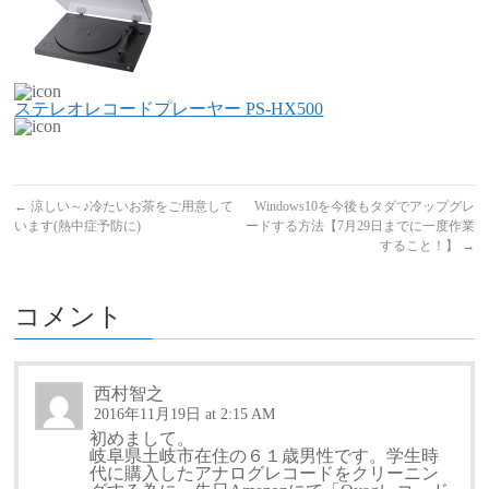
ステレオレコードプレーヤー PS-HX500
←
涼しい～♪冷たいお茶をご用意して
Windows10を今後もタダでアップグレ
います(熱中症予防に)
ードする方法【7月29日までに一度作業
すること！】
→
コメント
西村智之
2016年11月19日 at 2:15 AM
初めまして。
岐阜県土岐市在住の６１歳男性です。学生時
代に購入したアナログレコードをクリーニン