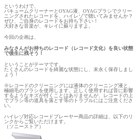
というわけで、
バキュームクリーナーとOYAG液、OYAGブラシでクリー
ニングされたレコードを、ハイレゾで聴いてみませんか？
ぜひ、ご自身のレコードをお持ち下さい！
大好きな音楽が、キレイに蘇りますよ。
今回の企画は、
みなさんがお持ちのレコード（レコード文化）を良い状態
で後生に残そう！
ということがテーマです。
たくさんのレコードを綺麗な状態にし、末永く保存しまし
ょう！
※レコードのクリーニングには液体のクリーニング液と、
極細毛のブラシを使用します。正しく使用すれば音に影響
するようなキズが付くことはありませんが、レコードの上
でブラシ等の道具を落とす等のトラブルにはご注意くださ
い。
ハイレゾ対応レコードプレーヤー商品の詳細は、以下のリ
ンクからご覧いただけます。
（ソニーストア）