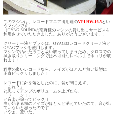
このマシンは、レコードマニア御用達の
VPI HW-16.5
とい
うマシンです。
（OYAG SOUNDの南野様のマシンの貸し出しサービスを
利用させていただきました。ありがとうございます。）
クリーナー液とブラシは、OYAG33レコードクリーナ液と
OYAGブラシを使用します。
マシンで汚れた液ごと吸い取ってしまうため、クロスでの
拭き取りクリーニングでは不可能なレベルまでホコリが取
れます！
程度の良いレコードなら、ノイズがほとんど無い状態に！
正直ビックリしました！
レコードに針を落としたのに、音が聞こえず、
「あれ？」
と思ってアンプのボリュームを上げたら、
「ドーーン！」
と音楽が鳴ってビックリ！
曲が始まる前のノイズがほとんど消えていたので、音が出
ていないと思ったのです！
いやぁ、驚いた。