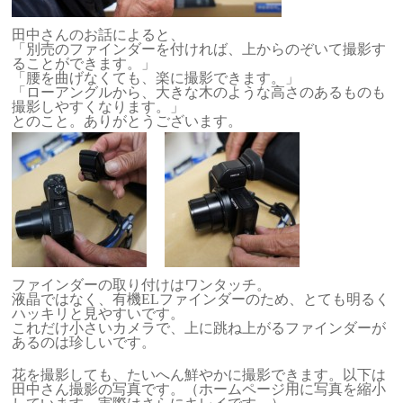
田中さんのお話によると、
「別売のファインダーを付ければ、上からのぞいて撮影す
ることができます。」
「腰を曲げなくても、楽に撮影できます。」
「ローアングルから、大きな木のような高さのあるものも
撮影しやすくなります。」
とのこと。ありがとうございます。
ファインダーの取り付けはワンタッチ。
液晶ではなく、有機ELファインダーのため、とても明るく
ハッキリと見やすいです。
これだけ小さいカメラで、上に跳ね上がるファインダーが
あるのは珍しいです。
花を撮影しても、たいへん鮮やかに撮影できます。以下は
田中さん撮影の写真です。（ホームページ用に写真を縮小