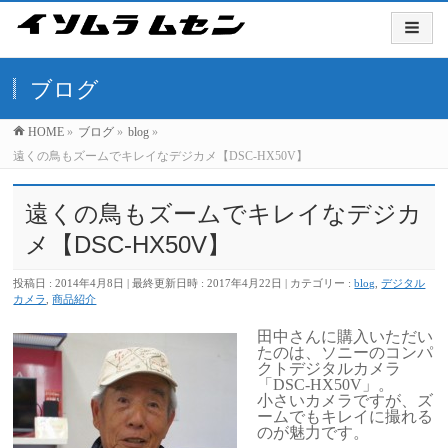
ブログ
HOME
»
ブログ
»
blog
»
遠くの鳥もズームでキレイなデジカメ【DSC-HX50V】
遠くの鳥もズームでキレイなデジカ
メ【DSC-HX50V】
投稿日 : 2014年4月8日
最終更新日時 : 2017年4月22日
カテゴリー :
blog
,
デジタル
カメラ
,
商品紹介
田中さんに購入いただい
たのは、ソニーのコンパ
クトデジタルカメラ
「DSC-HX50V」。
小さいカメラですが、ズ
ームでもキレイに撮れる
のが魅力です。