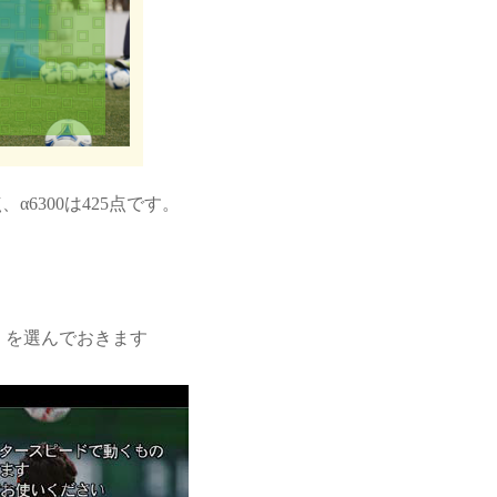
点、α6300は425点です。
」
を選んでおきます