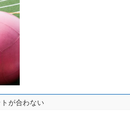
ントが合わない
！