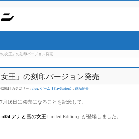
と雪の女王』の刻印バージョン発売
の女王』の刻印バージョン発売
月26日
カテゴリー :
blog
,
ゲーム【PlayStation】
,
商品紹介
Xが7月16日に発売になることを記念して、
tation®4 アナと雪の女王
Limited Edition』が登場しました。