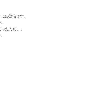
種は3D対応です。
い。
応だったんだ。」
を。