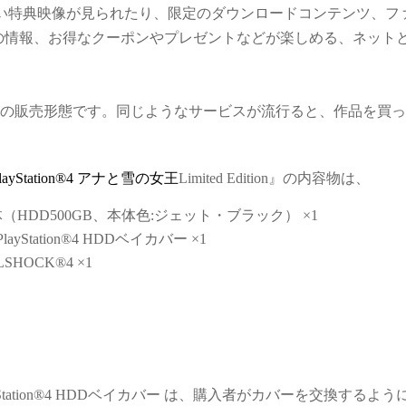
ない特典映像が見られたり、限定のダウンロードコンテンツ、フ
の情報、お得なクーポンやプレゼントなどが楽しめる、ネット
ー独自の販売形態です。同じようなサービスが流行ると、作品を買
layStation®4 アナと雪の女王
Limited Edition』の内容物は、
（HDD500GB、本体色:ジェット・ブラック） ×1
Station®4 HDDベイカバー ×1
HOCK®4 ×1
Station®4 HDDベイカバー は、購入者がカバーを交換するよう