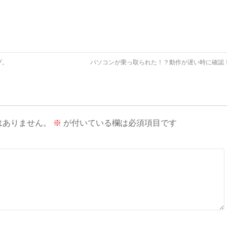
ブ。
パソコンが乗っ取られた！？動作が遅い時に確認
はありません。
※
が付いている欄は必須項目です