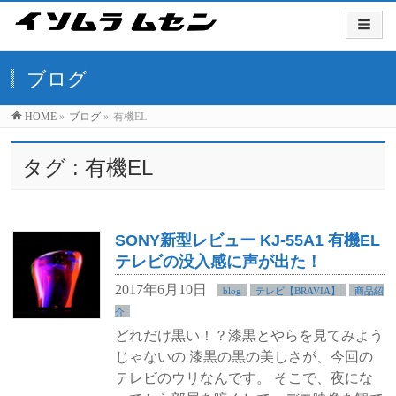
ブログ
HOME
»
ブログ
»
有機EL
タグ : 有機EL
SONY新型レビュー KJ-55A1 有機EL
テレビの没入感に声が出た！
2017年6月10日
blog
テレビ【BRAVIA】
商品紹
介
どれだけ黒い！？漆黒とやらを見てみよう
じゃないの 漆黒の黒の美しさが、今回の
テレビのウリなんです。 そこで、夜にな