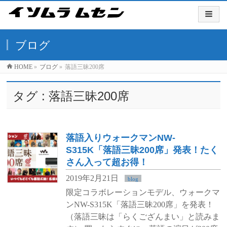
ブログ
HOME
»
ブログ
»
落語三昧200席
タグ : 落語三昧200席
落語入りウォークマンNW-
S315K「落語三昧200席」発表！たく
さん入って超お得！
2019年2月21日
blog
限定コラボレーションモデル、ウォークマ
ンNW-S315K「落語三昧200席」を発表！
（落語三昧は「らくござんまい」と読みま