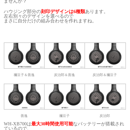
ませんか？
ハウジング部分の
刻印デザインは6種類
あります。
左右別々のデザインを選べるので
まさに自分だけの組み合わせを作れますね。
禰豆子＆善逸
炭治郎＆善逸
炭治郎＆禰豆子
善逸
禰豆子
炭治郎
WH-XB700は
最大30時間使用可能
なバッテリーが搭載され
ているので、