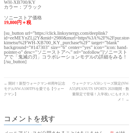
WH-XB700/KY
カラー：ブラック
ソニーストア価格
19,800円＋税
[su_button url=”https://click.linksynergy.com/deeplink?
id=eeMEYnZLj2Y&mid=2980&murl=https%3A%2F%2Fpur.store.son
kimetsu%2FWH-XB700_KY_purchase%2F” target=”blank”
background=”#147303″ size=”6″ center=”yes” icon=”icon: hand-
pointer-o” desc=”ソニーストアへ” rel=”nofollow”]ソニースト
アで「鬼滅の刃」コラボレーションモデルの詳細をみる！
[/su_button]
←
開封！新型ウォークマン40周年記念
ウォークマンA50シリーズ限定(NW-
モデルNW-A100TPSを愛でる【ウォー
A55)PEANUTS SPORTS 2020期間・数
クマン】
量限定で登場！入学祝いにもオスス
メ！
→
コメントを残す