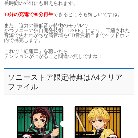
長時間の外出にも耐えられます。
10分の充電で90分再生
できるところも嬉しいですね。
また、迫力の重低音が特徴のモデルで
かつソニーの独自開発技術「DSEE」により、圧縮された
音源で失われがちな高音域をCD音質相当までヘッドホン
内で補完します。
これで「紅蓮華」を聴いたら
テンションが上がること間違い無しですね！
ソニーストア限定特典はA4クリア
ファイル