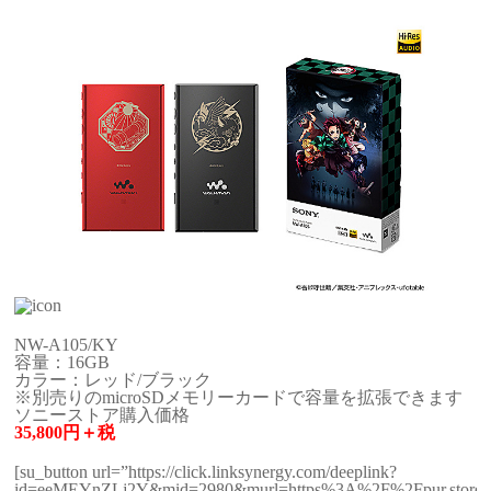
NW-A105/KY
容量：16GB
カラー：レッド/ブラック
※別売りのmicroSDメモリーカードで容量を拡張できます
ソニーストア購入価格
35,800円＋税
[su_button url=”https://click.linksynergy.com/deeplink?
id=eeMEYnZLj2Y&mid=2980&murl=https%3A%2F%2Fpur.store.son