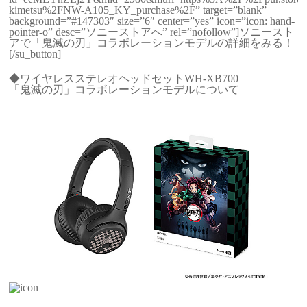
kimetsu%2FNW-A105_KY_purchase%2F” target=”blank”
background=”#147303″ size=”6″ center=”yes” icon=”icon: hand-
pointer-o” desc=”ソニーストアへ” rel=”nofollow”]ソニースト
アで「鬼滅の刃」コラボレーションモデルの詳細をみる！
[/su_button]
◆ワイヤレスステレオヘッドセットWH-XB700
「鬼滅の刃」コラボレーションモデルについて