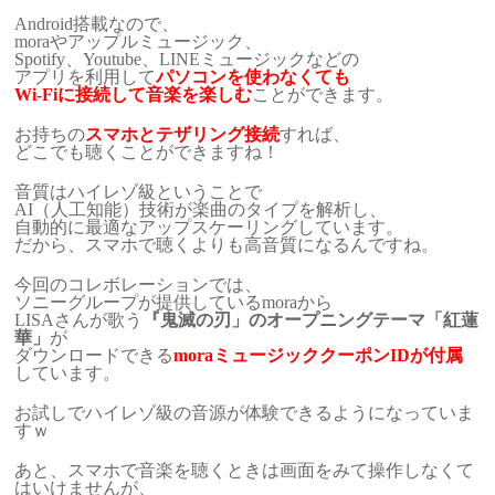
Android搭載なので、
moraやアップルミュージック、
Spotify、Youtube、LINEミュージックなどの
アプリを利用して
パソコンを使わなくても
Wi-Fiに接続して音楽を楽しむ
ことができます。
お持ちの
スマホとテザリング接続
すれば、
どこでも聴くことができますね！
音質はハイレゾ級ということで
AI（人工知能）技術が楽曲のタイプを解析し、
自動的に最適なアップスケーリングしています。
だから、スマホで聴くよりも高音質になるんですね。
今回のコレボレーションでは、
ソニーグループが提供しているmoraから
LISAさんが歌う
『鬼滅の刃」のオープニングテーマ「紅蓮
華」
が
ダウンロードできる
moraミュージッククーポンIDが付属
しています。
お試しでハイレゾ級の音源が体験できるようになっていま
すｗ
あと、スマホで音楽を聴くときは画面をみて操作しなくて
はいけませんが、