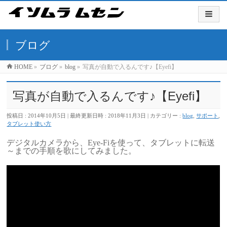
ブログ
HOME
»
ブログ
»
blog
»
写真が自動で入るんです♪【Eyefi】
写真が自動で入るんです♪【Eyefi】
投稿日 : 2014年10月5日
最終更新日時 : 2018年11月3日
カテゴリー :
blog
,
サポート
,
タブレット使い方
デジタルカメラから、Eye-Fiを使って、タブレットに転送
～までの手順を歌にしてみました。