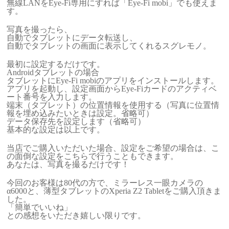
無線LANをEye-Fi専用にすれば「Eye-Fi mobi」でも使えま
す。
写真を撮ったら、
自動でタブレットにデータ転送し、
自動でタブレットの画面に表示してくれるスグレモノ。
最初に設定するだけです。
Androidタブレットの場合
タブレットにEye-Fi mobiのアプリをインストールします。
アプリを起動し、設定画面からEye-Fiカードのアクティベ
ート番号を入力します。
端末（タブレット）の位置情報を使用する（写真に位置情
報を埋め込みたいときは設定。省略可）
データ保存先を設定します（省略可）
基本的な設定は以上です。
当店でご購入いただいた場合、設定をご希望の場合は、こ
の面倒な設定をこちらで行うこともできます。
あなたは、写真を撮るだけです！
今回のお客様は80代の方で、ミラーレス一眼カメラの
α6000と、薄型タブレットのXperia Z2 Tabletをご購入頂きま
した。
「簡単でいいね」
との感想をいただき嬉しい限りです。