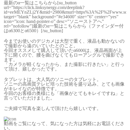
最新のα一覧はこちらから[su_button
url=”https://click.linksynergy.com/deeplink?
id=eeMEYnZLj2Y&mid=2980&murl=https%3A%2F%2Fwww.sony.
target=”blank” background=”#e34600″ size=”6″ center=”yes”
icon=”icon: hand-pointer-o” desc=”ソニーストアへ”
rel=”nofollow”]最新のα一覧はこちらから（ファインダー付
はα6300とα6500）[/su_button]
今までお使いのデジカメは大型で重く、液晶も動かないの
で撮影から遠のいていたとのこと。
今回オススメして購入して頂いたα6000は、液晶画面が上
下に開くので、腰を曲げなくてもローアングルで撮影でき
ます。
「カメラが軽くなったから、また撮影に行きたい」と行っ
て頂け、嬉しかったです。
タブレットは、大人気のソニーのタブレット。
ソニーの高画質テレビ培った技術を盛り込み、とても画像
がキレイなのが特徴です。
今回のお客様の奥様にも「画像がとてもキレイですね」と
言っていただけました。
ご夫婦で写真を楽しんで頂けたら嬉しいです。
動画をご覧になって、気になった方は気軽にお電話くださ
い。