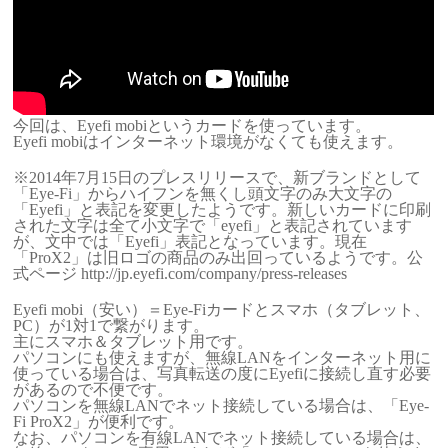
今回は、Eyefi mobiというカードを使っています。
Eyefi mobiはインターネット環境がなくても使えます。
※2014年7月15日のプレスリリースで、新ブランドとして
「Eye-Fi」からハイフンを無くし頭文字のみ大文字の
「Eyefi」と表記を変更したようです。新しいカードに印刷
された文字は全て小文字で「eyefi」と表記されています
が、文中では「Eyefi」表記となっています。現在
「ProX2」は旧ロゴの商品のみ出回っているようです。公
式ページ http://jp.eyefi.com/company/press-releases
Eyefi mobi（安い）＝Eye-Fiカードとスマホ（タブレット、
PC）が1対1で繋がります。
主にスマホ＆タブレット用です。
パソコンにも使えますが、無線LANをインターネット用に
使っている場合は、写真転送の度にEyefiに接続し直す必要
があるので不便です。
パソコンを無線LANでネット接続している場合は、「Eye-
Fi ProX2」が便利です。
なお、パソコンを有線LANでネット接続している場合は、