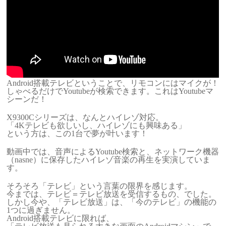
Android搭載テレビということで、リモコンにはマイクが！
しゃべるだけでYoutubeが検索できます。これはYoutubeマ
シーンだ！
X9300Cシリーズは、なんとハイレゾ対応。
「4Kテレビも欲しいし、ハイレゾにも興味ある」
という方は、この1台で夢が叶います！
動画中では、音声によるYoutube検索と、ネットワーク機器
（nasne）に保存したハイレゾ音楽の再生を実演していま
す。
そろそろ「テレビ」という言葉の限界を感じます。
今までは、テレビ＝テレビ放送を受信するもの、でした。
しかし今や、「テレビ放送」は、「今のテレビ」の機能の
1つに過ぎません。
Android搭載テレビに限れば、