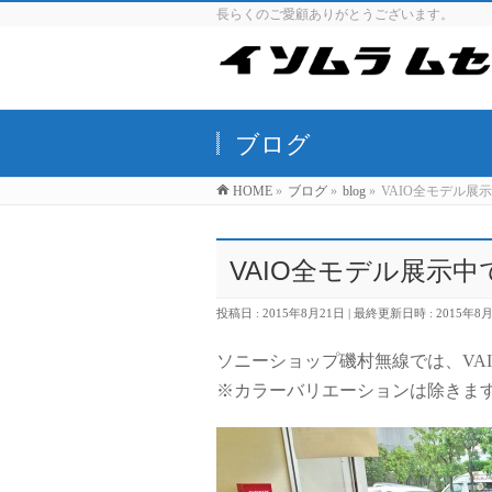
長らくのご愛顧ありがとうございます。
ブログ
HOME
»
ブログ
»
blog
»
VAIO全モデル展
VAIO全モデル展示中
投稿日 : 2015年8月21日
最終更新日時 : 2015年8
ソニーショップ磯村無線では、VA
※カラーバリエーションは除きま