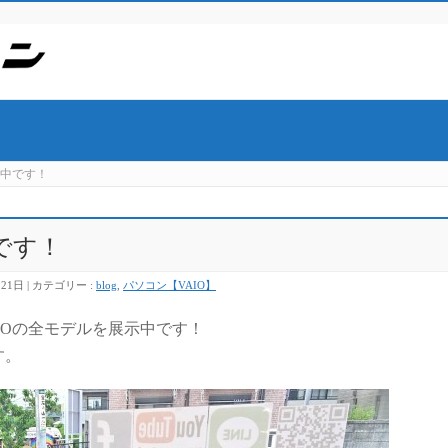
示中です！
です！
月21日
カテゴリー :
blog
,
パソコン【VAIO】
IOの全モデルを展示中です！
す。