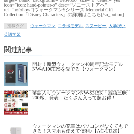
target=”blank” background=”#e34600″ size=”6″ center=”yes”
icon=”icon: hand-pointer-o” desc=”ソニーストアへ”
rel=”nofollow”]ウォークマンSシリーズ Memorial Gift
Collection「Disney Characters」の詳細はこちら[/su_button]
投稿タグ
ウォークマン
,
コラボモデル
,
スヌーピー
,
入学祝い
,
英語学習
関連記事
開封！新型ウォークマン40周年記念モデル
NW-A100TPSを愛でる【ウォークマン】
落語入りウォークマンNW-S315K「落語三昧
200席」発表！たくさん入って超お得！
ウォークマンの充電はパソコンがなくてもで
きる！スマホも使えて便利♪【AC-UD20】