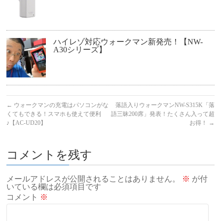
ハイレゾ対応ウォークマン新発売！【NW-
A30シリーズ】
←
ウォークマンの充電はパソコンがな
落語入りウォークマンNW-S315K「落
くてもできる！スマホも使えて便利
語三昧200席」発表！たくさん入って超
♪【AC-UD20】
お得！
→
コメントを残す
メールアドレスが公開されることはありません。
※
が付
いている欄は必須項目です
コメント
※