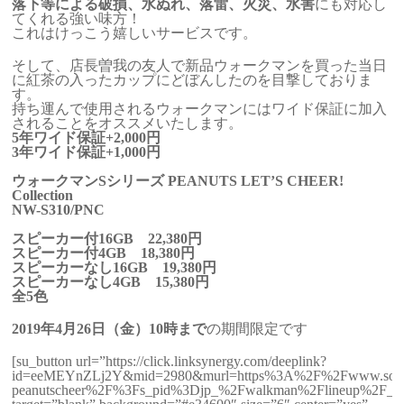
落下等による破損、水ぬれ、落雷、火災、水害
にも対応し
てくれる強い味方！
これはけっこう嬉しいサービスです。
そして、店長曽我の友人で新品ウォークマンを買った当日
に紅茶の入ったカップにどぼんしたのを目撃しておりま
す。
持ち運んで使用されるウォークマンにはワイド保証に加入
されることをオススメいたします。
5年ワイド保証+2,000円
3年ワイド保証+1,000円
ウォークマンSシリーズ
PEANUTS LET’S CHEER!
Collection
NW-S310/PNC
スピーカー付16GB 22,380円
スピーカー付4GB 18,380円
スピーカーなし16GB 19,380円
スピーカーなし4GB 15,380円
全5色
2019年4月26日（金）10時まで
の期間限定です
[su_button url=”https://click.linksynergy.com/deeplink?
id=eeMEYnZLj2Y&mid=2980&murl=https%3A%2F%2Fwww.sony.
peanutscheer%2F%3Fs_pid%3Djp_%2Fwalkman%2Flineup%2F_clb