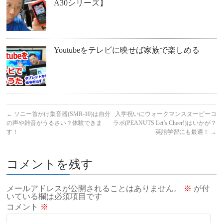
A30シリーズ】
Youtubeをテレビに映せば家族で楽しめる
←
ソニー首かけ集音器(SMR-10)は自分
入学祝いにウォークマンスヌーピーコ
の声や雑音がうるさい？体験できま
ラボ(PEANUTS Let’s Cheer!)はいかが？
す！
英語学習にも最適！
→
コメントを残す
メールアドレスが公開されることはありません。
※
が付
いている欄は必須項目です
コメント
※