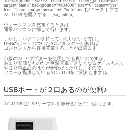
acc%2Fproducts%2FAC-UD20%2FAC-UD20_purchase%2F”
target=”blank” background=”#e34600″ size=”6″ center=”yes”
icon=”icon: hand-pointer-o” rel=”nofollow”]ソニーストアで
AC-UD20を購入する！[/su_button]
ウォークマンを充電するときは
通常パソコンに挿して行います。
しかし、パソコンを持っていないという方は、
USBのポートのついたACアダプターがあれば、
コンセントから直接充電することが出来ます。
市販のACアダプターを使用しても良いのですが、
あまり安価なものだと突然充電できなくなるケースもあり
やはり純正品のほうが安心だったりしますので、
ソニーが提供しているAC-UD20をご紹介しますね。
USBポートが２口あるのが便利♪
AC-UD20はUSBケーブルを挿せる口が二つあります。