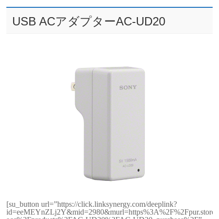
USB ACアダプターAC-UD20
[su_button url=”https://click.linksynergy.com/deeplink?
id=eeMEYnZLj2Y&mid=2980&murl=https%3A%2F%2Fpur.store.s