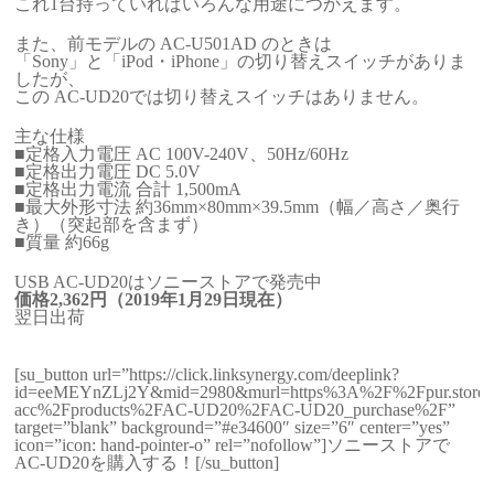
これ1台持っていればいろんな用途につかえます。
また、前モデルの AC-U501AD のときは
「Sony」と「iPod・iPhone」の切り替えスイッチがありま
したが、
この AC-UD20では切り替えスイッチはありません。
主な仕様
■定格入力電圧 AC 100V-240V、50Hz/60Hz
■定格出力電圧 DC 5.0V
■定格出力電流 合計 1,500mA
■最大外形寸法 約36mm×80mm×39.5mm（幅／高さ／奥行
き）（突起部を含まず）
■質量 約66g
USB AC-UD20はソニーストアで発売中
価格2,362円（2019年1月29日現在）
翌日出荷
[su_button url=”https://click.linksynergy.com/deeplink?
id=eeMEYnZLj2Y&mid=2980&murl=https%3A%2F%2Fpur.store.s
acc%2Fproducts%2FAC-UD20%2FAC-UD20_purchase%2F”
target=”blank” background=”#e34600″ size=”6″ center=”yes”
icon=”icon: hand-pointer-o” rel=”nofollow”]ソニーストアで
AC-UD20を購入する！[/su_button]