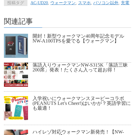
投稿タグ
AC-UD20
,
ウォークマン
,
スマホ
,
パソコン以外
,
充電
関連記事
開封！新型ウォークマン40周年記念モデル
NW-A100TPSを愛でる【ウォークマン】
落語入りウォークマンNW-S315K「落語三昧
200席」発表！たくさん入って超お得！
入学祝いにウォークマンスヌーピーコラボ
(PEANUTS Let’s Cheer!)はいかが？英語学習に
も最適！
ハイレゾ対応ウォークマン新発売！【NW-