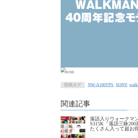
投稿タグ
NW-A100TPS
,
SONY
,
wal
関連記事
落語入りウォークマン
S315K「落語三昧20
たくさん入って超お