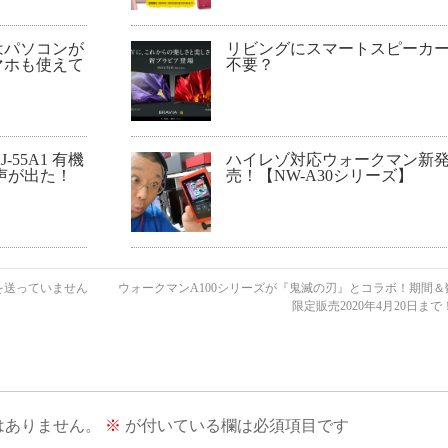
はパソコンが
リビングにスマートスピーカ
マホも使えて
不要？
-55A1 有機
ハイレゾ対応ウォークマン新
声が出た！
売！【NW-A30シリーズ】
を送っていません
ウォークマンA100シリーズが『鬼滅の刃』とコラボ！期間＆
限定販売2020年4月20日まで
はありません。
※
が付いている欄は必須項目です