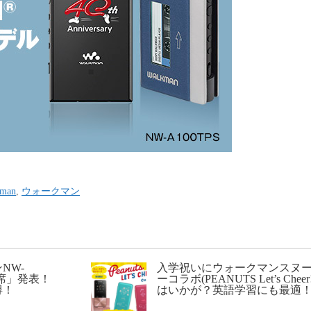
kman
,
ウォークマン
NW-
入学祝いにウォークマンスヌ
0席」発表！
ーコラボ(PEANUTS Let’s Cheer!
得！
はいかが？英語学習にも最適