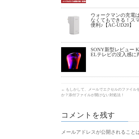
ウォークマンの充電
なくてもできる！ス
便利♪【AC-UD20】
SONY新型レビュー KJ
ELテレビの没入感に
←
もしかして、メールでエクセルのファイル
か？添付ファイルが開けない対処法！
コメントを残す
メールアドレスが公開されること